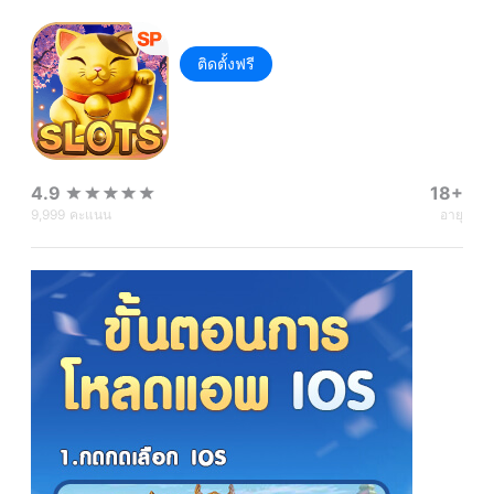
ติดตั้งฟรี
4.9
18+
9,999
คะแนน
อายุ